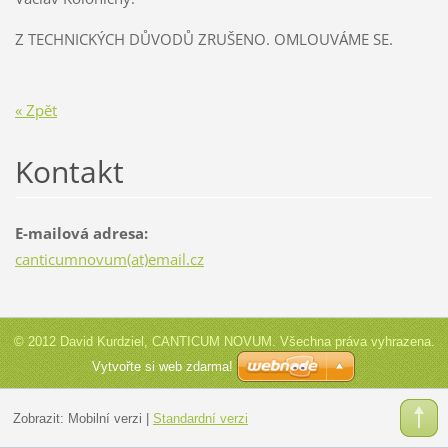
Z TECHNICKÝCH DŮVODŮ ZRUŠENO. OMLOUVÁME SE.
« Zpět
Kontakt
E-mailová adresa:
canticumnovum(at)email.cz
© 2012 David Kurdziel, CANTICUM NOVUM. Všechna práva vyhrazena.
Vytvořte si web zdarma!
Zobrazit:
Mobilní verzi
|
Standardní verzi