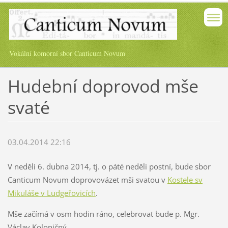
Vokální komorní sbor Canticum Novum
Hudební doprovod mše
svaté
03.04.2014 22:16
V neděli 6. dubna 2014, tj. o páté neděli postní, bude sbor
Canticum Novum doprovovázet mši svatou v
Kostele s
v
Mikuláše v Ludgeřovicích
.
Mše začímá v osm hodin ráno, celebrovat bude p. Mgr.
Václav Koloničný.