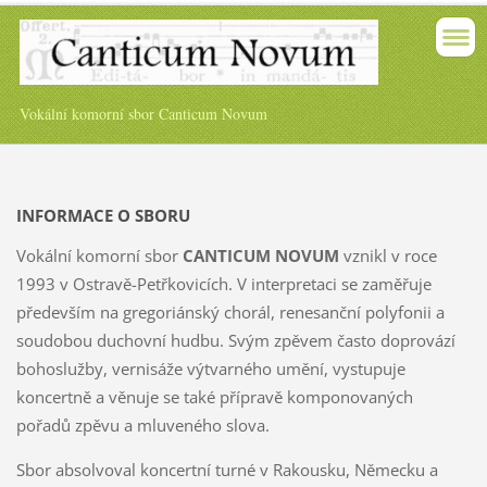
Vokální komorní sbor Canticum Novum
INFORMACE O SBORU
Vokální komorní sbor
CANTICUM NOVUM
vznikl v roce
1993 v Ostravě-Petřkovicích. V interpretaci se zaměřuje
především na gregoriánský chorál, renesanční polyfonii a
soudobou duchovní hudbu. Svým zpěvem často doprovází
bohoslužby, vernisáže výtvarného umění, vystupuje
koncertně a věnuje se také přípravě komponovaných
pořadů zpěvu a mluveného slova.
Sbor absolvoval koncertní turné v Rakousku, Německu a