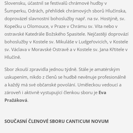
Slovensku, účastnil se festivalů chrámové hudby v
Šumperku, Odrách, přehlídek chrámových sborů Hlučínska,
doprovázel slavnostní bohoslužby např. na sv. Hostýně, sv.
Kopečku u Olomouce, v Praze v Chrámu sv. Víta nebo v
ostravské Katedrále Božského Spasitele. Nejčastěji doprovází
bohoslužby v Kostele sv. Mikuláše v Ludgeřovicích, v Kostele
sv. Václava v Moravské Ostravě a v Kostele sv. Jana Křtitele v
Hlučíně.
Sbor zkouší zpravidla jednou týdně. Stále je amatérským
uskupením, nikdo z členů se hudbě nevěnuje profesionálně
a každý má své občanské povolání. Uměleckou vedoucí a
zároveň i aktivně vystupující členkou sboru je
Eva
Pražáková
.
SOUČASNÍ ČLENOVÉ SBORU CANTICUM NOVUM