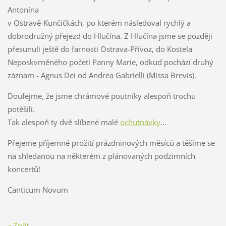
Antonína
v Ostravě-Kunčičkách, po kterém následoval rychlý a
dobrodružný přejezd do Hlučína. Z Hlučína jsme se později
přesunuli ještě do farnosti Ostrava-Přívoz, do Kostela
Neposkvrněného početí Panny Marie, odkud pochází druhý
záznam - Agnus Dei od Andrea Gabrielli (Missa Brevis).
Doufejme, že jsme chrámové poutníky alespoň trochu
potěšili.
Tak alespoň ty dvě slíbené malé
ochutnávky
...
Přejeme příjemné prožití
prázdninových měsíců
a těšíme se
na shledanou na některém z plánovaných podzimních
koncertů!
Canticum Novum
« Zpět