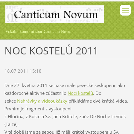
Vokální komorní sbor Canticum Novum
NOC KOSTELŮ 2011
18.07.2011 15:18
Dne 27. května 2011 se naše malé pěvecké seskupení jako
každoročně aktivně zúčastnilo
Noci kostelů
. Do
sekce
Nahrávky a videoukázky
přikládáme dvě krátká videa.
Prvním je fragment z vystoupení
z Hlučína, z Kostela Sv. Jana Křtitele, zpěv De Noche Iremos
(Taizé).
V té době jsme za sebou již měli krátké vystoupení u Sv.