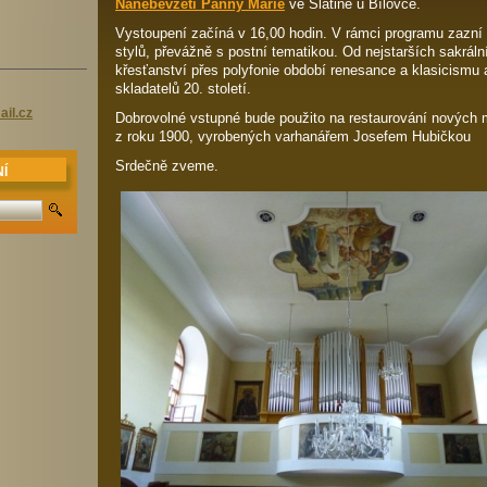
Nanebevzetí Panny Marie
ve Slatině u Bílovce.
Vystoupení začíná v 16,00 hodin. V rámci programu zazn
stylů, převážně s postní tematikou. Od nejstarších sakrál
křesťanství přes polyfonie období renesance a klasicismu
skladatelů 20. století.
il.cz
Dobrovolné vstupné bude použito na restaurování nových
z roku 1900, vyrobených varhanářem Josefem Hubičkou
Srdečně zveme.
Í