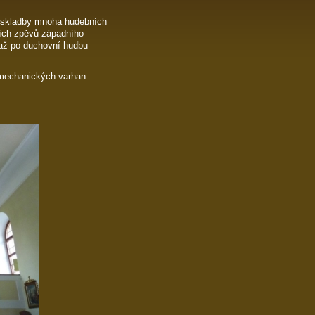
í skladby mnoha hudebních
ních zpěvů západního
 až po duchovní hudbu
 mechanických varhan