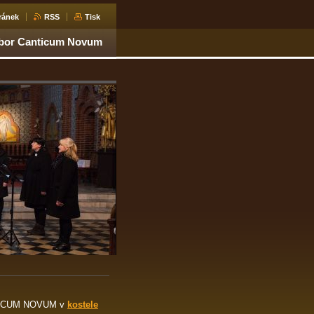
ránek
RSS
Tisk
sbor Canticum Novum
ANTICUM NOVUM v
kostele