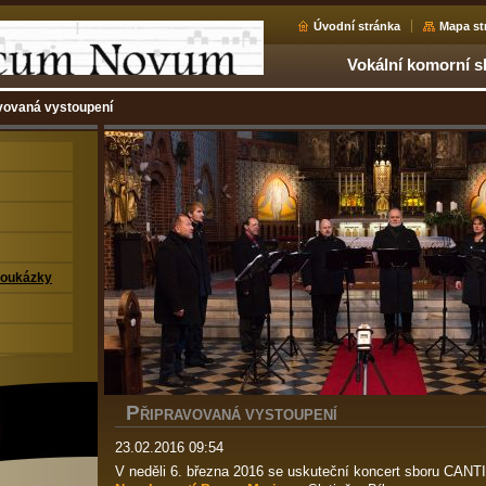
Úvodní stránka
Mapa st
Vokální komorní 
vovaná vystoupení
eoukázky
P
ŘIPRAVOVANÁ VYSTOUPENÍ
23.02.2016 09:54
V neděli 6. března 2016 se uskuteční koncert sboru C