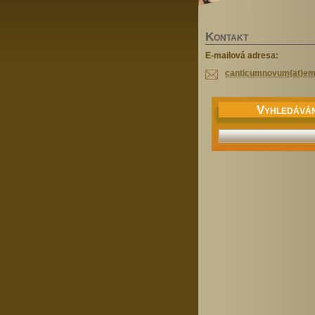
K
ONTAKT
E-mailová adresa:
canticumnovum(at)ema
V
YHLEDÁVÁN