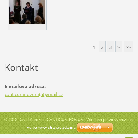
1
2
3
>
>>
Kontakt
E-mailová adresa:
canticumnovum(at)email.cz
© 2012 David Kurdziel, CANTICUM NOVUM. Všechna práva vyhrazena.
Tvorba www stránek zdarma