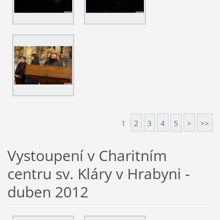
1
2
3
4
5
>
>>
Vystoupení v Charitním
centru sv. Kláry v Hrabyni -
duben 2012