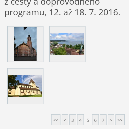
z cesty a doprovodného
programu, 12. až 18. 7. 2016.
<<
<
3
4
5
6
7
>
>>