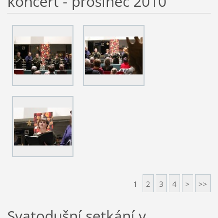
koncert - prosinec 2010
1
2
3
4
>
>>
Svatodušní setkání v