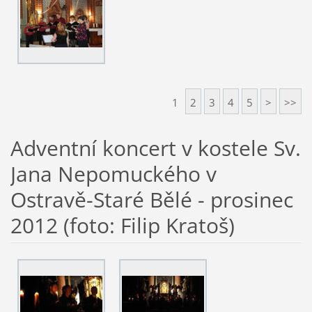
1
2
3
4
5
>
>>
Adventní koncert v kostele Sv.
Jana Nepomuckého v
Ostravě-Staré Bělé - prosinec
2012 (foto: Filip Kratoš)