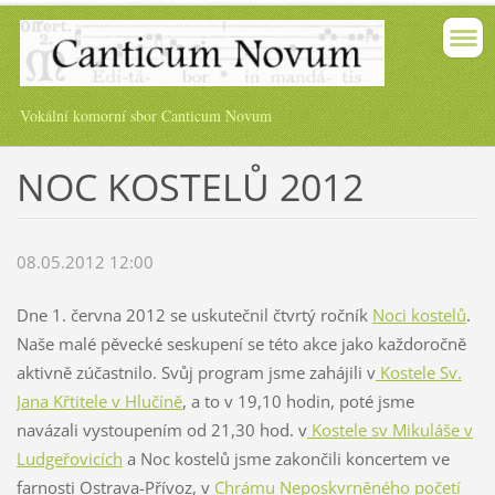
Vokální komorní sbor Canticum Novum
NOC KOSTELŮ 2012
08.05.2012 12:00
Dne 1. června 2012 se uskutečnil čtvrtý ročník
Noci kos
telů
.
Naše malé pěvecké seskupení se této akce jako každoročně
aktivně zúčastnilo. Svůj program jsme zahájili v
Kostele Sv.
Jana Křtitele v Hlučíně
, a to v 19,10 hodin, poté jsme
navázali vystoupením od 21,30 hod. v
Kostele sv Mikuláše v
Ludgeřovicích
a Noc kostelů jsme zakončili koncertem ve
farnosti Ostrava-Přívoz, v
Chrámu Neposkvrněného početí