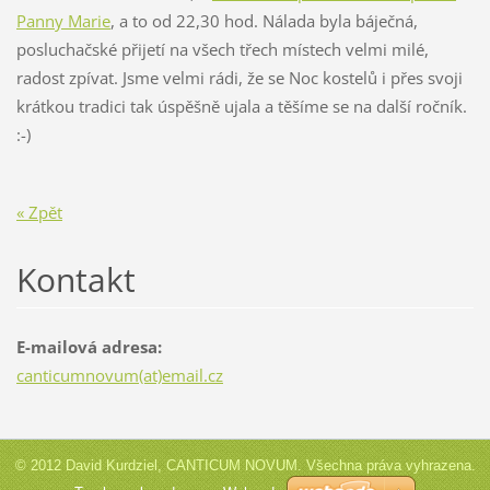
Panny Marie
, a to od 22,30 hod. Nálada byla báječná,
posluchačské přijetí na všech třech místech velmi milé,
radost zpívat. Jsme velmi rádi, že se Noc kostelů i přes svoji
krátkou tradici tak úspěšně ujala a těšíme se na další ročník.
:-)
« Zpět
Kontakt
E-mailová adresa:
canticumnovum(at)email.cz
© 2012 David Kurdziel, CANTICUM NOVUM. Všechna práva vyhrazena.